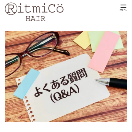
コ
ン
テ
ン
ツ
へ
移
動