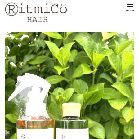
コ
ン
テ
ン
ツ
へ
移
動