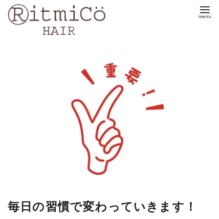
コ
ン
テ
ン
ツ
へ
移
動
毎日の習慣で変わっていきます！