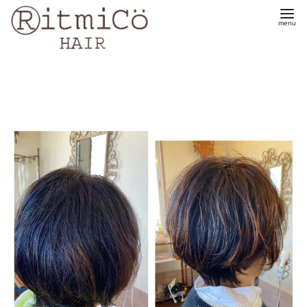
コ
ン
テ
ン
ツ
へ
移
動