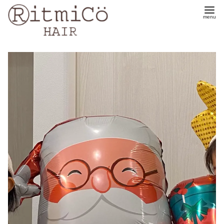
コ
ン
テ
ン
ツ
へ
移
動