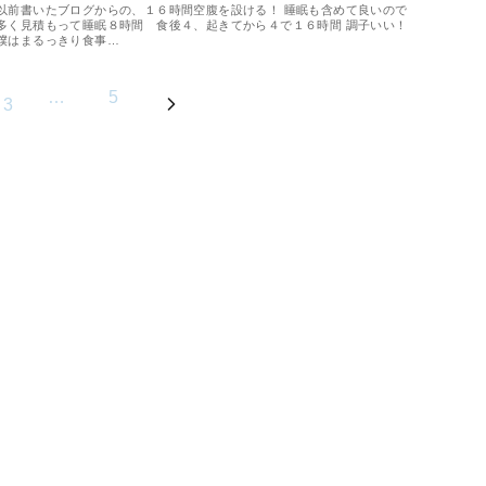
以前書いたブログからの、１６時間空腹を設ける！ 睡眠も含めて良いので
多く見積もって睡眠８時間 食後４、起きてから４で１６時間 調子いい！
僕はまるっきり食事…
…
5
3