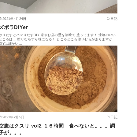
2021年4月24日
日記
ズボラDIYer
やりだすとハマりだすDIY 家やお店の壁を漆喰で 塗ってます！ 漆喰のいい
ところは… 塗りむらすら味になる！ ところどころ塗りむらがありますが
DIYは細かい…
2021年2月5日
日記
空腹はクスリ vol2 １６時間 食べないと。。。調
子が。。。