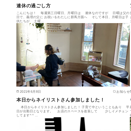
連休の過ごし方
こんにちは！ 毎週第三日曜日、月曜日は 連休なのですが 日曜は父の
日で、義理の父に お祝いをわたしに群馬方面へ そして本日、月曜日は子
供たちが 土曜…
2021年6月8日
お知らせ
本日からネイリストさん参加しました！
本日からネイリストさん参加しました！ 子育て中ということもあり 平
日が出勤日となります。 お店のスペースを改装して 少しイメチェン
してます^ ^ …