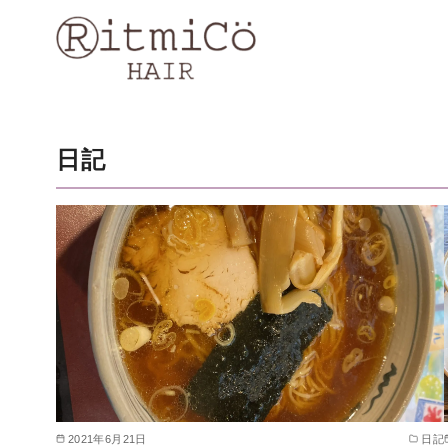
コ
ン
テ
ン
ツ
へ
日記
移
動
2021年6月21日
日記