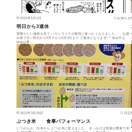
2021年5月2日
お知らせ
明日から3連休
昔懐かしい漫画を見て ハヤシライスが無性に食べたくなりました… お疲
れ様です♪ 明日から5月２から5月4日まで 三連休となります^ ^ 休み中も
blogは更…
2021年3月25日
日記
ぶつき米 食事パフォーマンス
いつからか、白米から ぶつき米に変えました。 きっかけは実家が農家で米