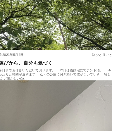
2021年5月4日
ひとりごと
遊びから、自分も気づく
今日までお休みいただいております。 昨日は義妹宅にてテント泊。 ゆ
ったりと時間が過ぎます… 近くの公園に付き添いで僕がついていき 靴と
ばし(懐かしい&a…