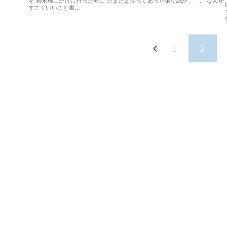
を 精米機にかけに行った時に たまたま貼ってあった張り紙が、、、 なんか
すごくいいこと書…
1
2