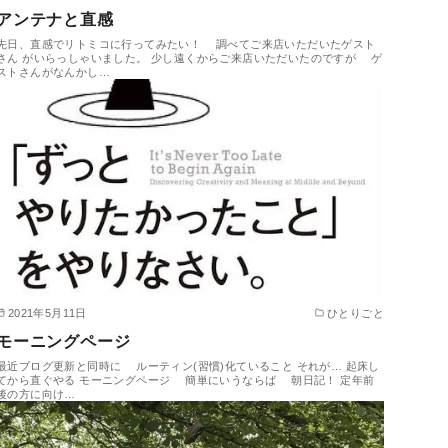
アンテナと直感
先日、直感でリトミコに行ってみたい！ 調べてご来店いただいたゲスト
さん がいらっしゃいました。 少し遠くからご来店いただいたのですが ゲ
ストさんがなんかし…
2021年5月11日
ひとりごと
モーニングページ
最近ブログ更新と同時に ルーティン(習慣)化ていること それが… 起床し
てから直ぐやる モーニングページ 簡単にいうならば 朝日記！ 定年前
後の方に向け…