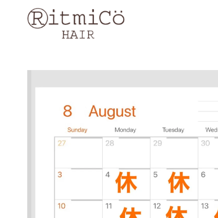
コ
ン
テ
ン
ツ
へ
移
動