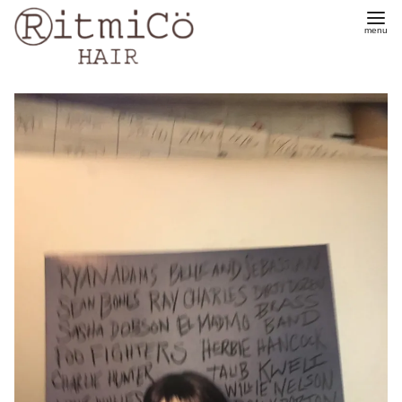
コ
ン
テ
ン
ツ
へ
移
動