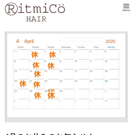
コ
ン
テ
ン
ツ
へ
移
動