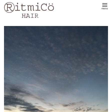
コ
ン
テ
ン
ツ
へ
移
動