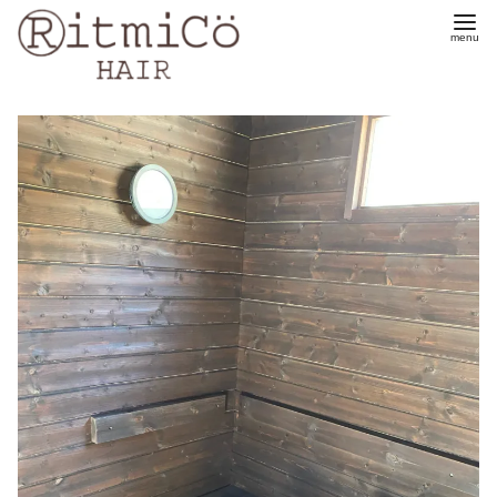
コ
ン
テ
ン
ツ
へ
移
動