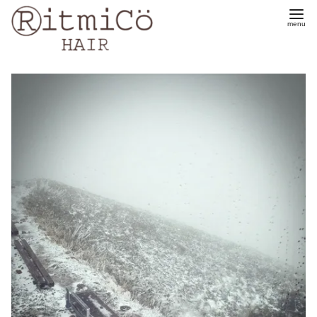
コ
ン
テ
ン
ツ
へ
移
動