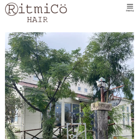
コ
ン
テ
ン
ツ
へ
移
動