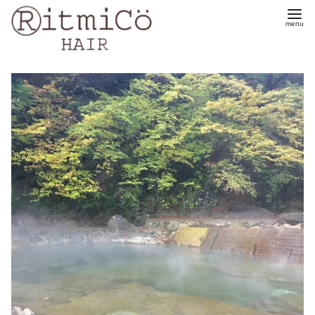
コ
ン
テ
ン
ツ
へ
移
動