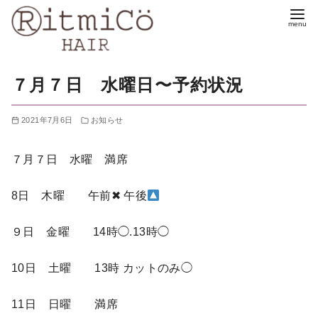
コ
ン
テ
ン
７月７日 水曜日〜予約状況
ツ
へ
2021年7月6日
お知らせ
移
動
７月７日 水曜 満席
8日 木曜 午前✖︎ 午後
９日 金曜 14時◯.13時◯
10日 土曜 13時 カットのみ◯
11日 日曜 満席