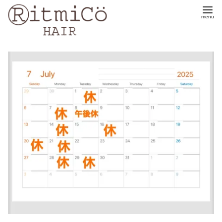
コ
ン
テ
ン
ツ
へ
移
動