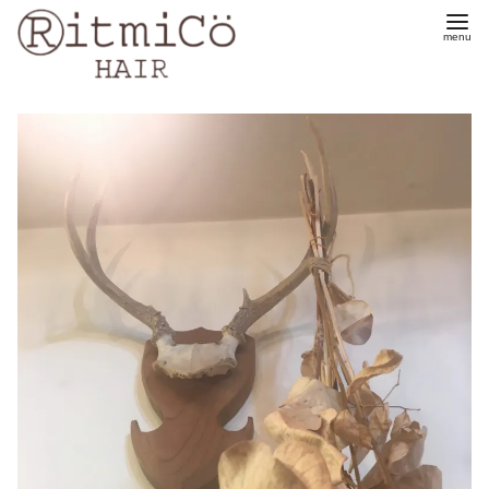
コ
ン
テ
ン
ツ
へ
移
動