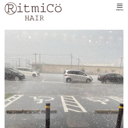
コ
ン
テ
ン
ツ
へ
移
動