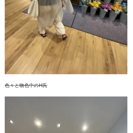
色々と物色中の
H氏