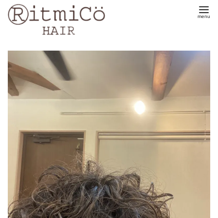
コ
ン
テ
ン
ツ
へ
移
動