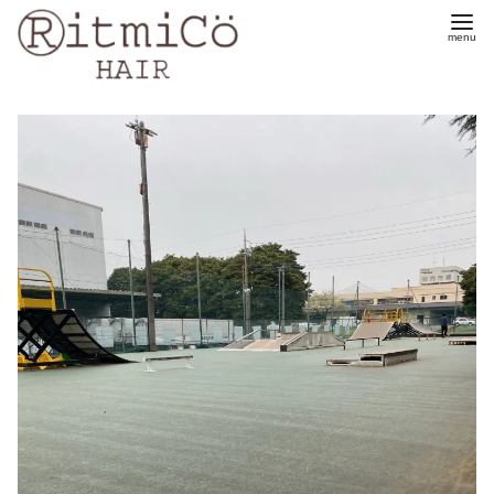
コ
ン
テ
ン
ツ
へ
移
動