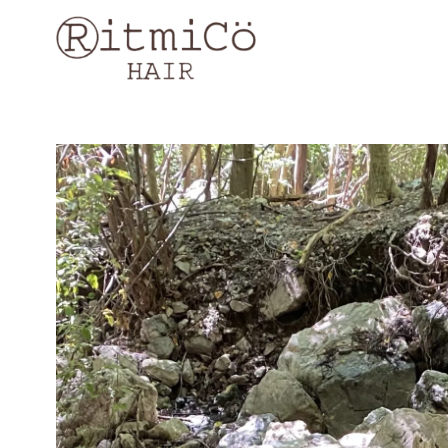
コ
ン
テ
ン
ツ
へ
移
動