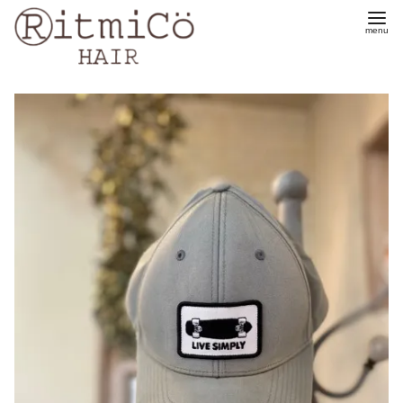
コ
ン
テ
ン
ツ
へ
移
動