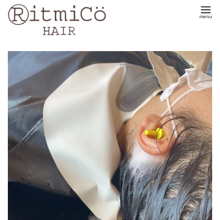
コ
ン
テ
ン
ツ
へ
移
動