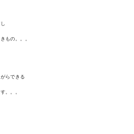
だし
つきもの。。。
ながらできる
ます。。。