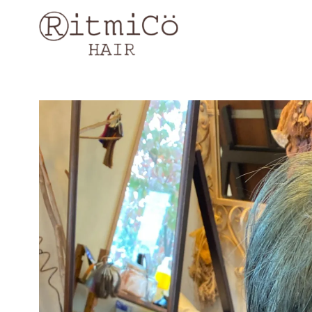
コ
ン
テ
ン
ツ
へ
移
動