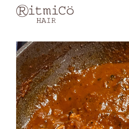
コ
ン
テ
ン
ツ
へ
移
動