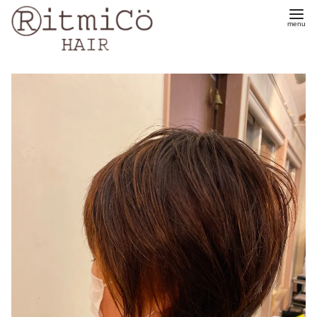
コ
ン
テ
ン
ツ
へ
移
動