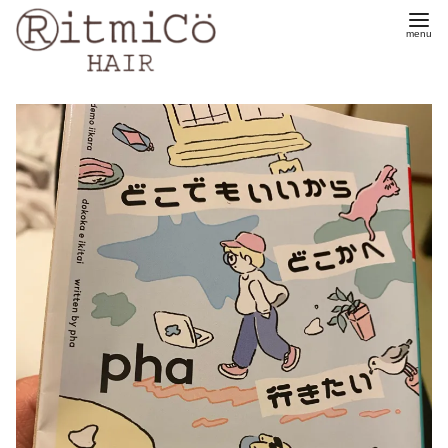
コ
ン
テ
ン
ツ
へ
移
動