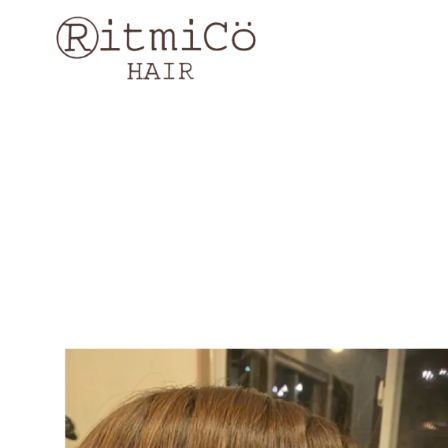
コ
ン
テ
ン
ツ
へ
移
動