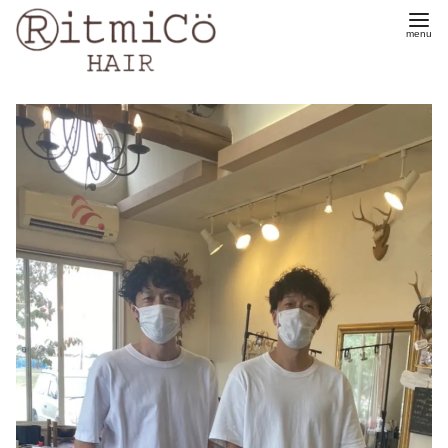
コ
ン
テ
ン
ツ
へ
移
動