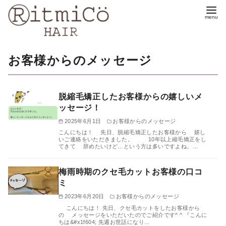
コ
ン
テ
ン
お客様からのメッセージ
ツ
へ
移
脱縮毛矯正したお客様からの嬉しいメ
動
ッセージ！
2025年6月1日
お客様からのメッセージ
こんにちは！ 先日、脱縮毛矯正したお客様から 嬉し
いご連絡をいただきました。 10年以上縮毛矯正をし
てきて 辞めたいけど…という方は多いですよね。…
梅雨時期のクセ毛カットお客様の口コ
ミ
2023年6月20日
お客様からのメッセージ
こんにちは！ 先日、クセ毛カットをしたお客様から
の メッセージをいただいたのでご紹介です^ ^ 『こんに
ちは&#x1f604; 先週お世話になり…