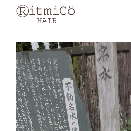
コ
ン
テ
ン
ツ
へ
移
動